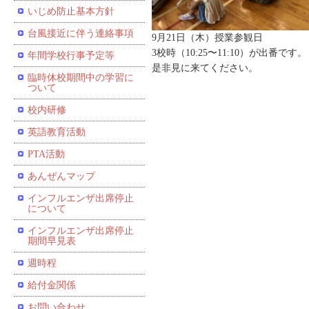
いじめ防止基本方針
台風接近に伴う連絡事項
9月21日（木）授業参観日
3校時（10:25〜11:10）が出番です。
年間学校行事予定等
是非見に来てください。
臨時休校期間中の学習に
ついて
校内研修
英語教育活動
PTA活動
あんぜんマップ
インフルエンザ出席停止
について
インフルエンザ出席停止
期間早見表
週時程
給付金関係
お問い合わせ