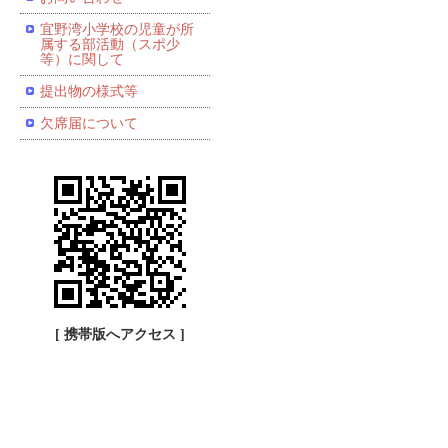
宜野湾小学校の児童が所
属する部活動（スポ少
等）に関して
提出物の様式等
欠席届について
[ 携帯版へアクセス ]