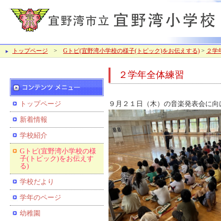
トップページ
>
Gトピ(宜野湾小学校の様子(トピック)をお伝えする)
>
２学
２学年全体練習
トップページ
９月２１日（木）の音楽発表会に向
新着情報
学校紹介
Gトピ(宜野湾小学校の様
子(トピック)をお伝えす
る)
学校だより
学年のページ
幼稚園