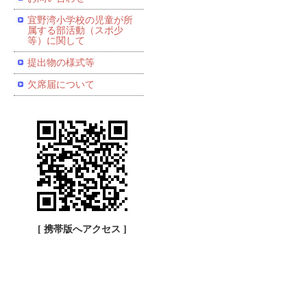
宜野湾小学校の児童が所
属する部活動（スポ少
等）に関して
提出物の様式等
欠席届について
[ 携帯版へアクセス ]