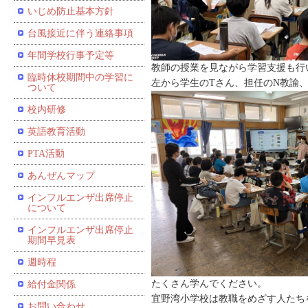
いじめ防止基本方針
台風接近に伴う連絡事項
年間学校行事予定等
教師の授業を見ながら学習支援も行
臨時休校期間中の学習に
左から学生のTさん、担任のN教諭、
ついて
校内研修
英語教育活動
PTA活動
あんぜんマップ
インフルエンザ出席停止
について
インフルエンザ出席停止
期間早見表
週時程
たくさん学んでください。
給付金関係
宜野湾小学校は教職をめざす人たち
お問い合わせ