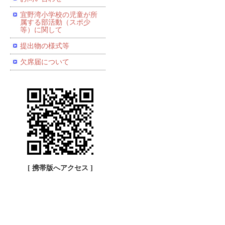
宜野湾小学校の児童が所
属する部活動（スポ少
等）に関して
提出物の様式等
欠席届について
[ 携帯版へアクセス ]