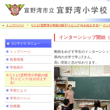
トップページ
>
Gトピ(宜野湾小学校の様子(トピック)をお伝えする)
>
イン
インターンシップ開始
トップページ
教師をめざす学生のインターンシッ
県内の大学で学ぶTさん。
新着情報
高い意欲と志が伝わります。
学校紹介
Gトピ(宜野湾小学校の様
子(トピック)をお伝えす
る)
学校だより
学年のページ
幼稚園