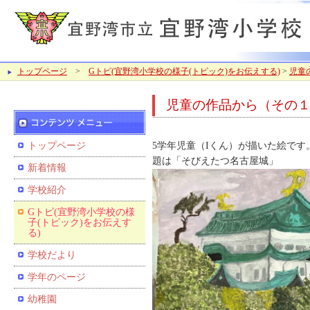
トップページ
>
Gトピ(宜野湾小学校の様子(トピック)をお伝えする)
>
児童
児童の作品から（その
トップページ
5学年児童（Iくん）が描いた絵です
題は「そびえたつ名古屋城」
新着情報
学校紹介
Gトピ(宜野湾小学校の様
子(トピック)をお伝えす
る)
学校だより
学年のページ
幼稚園