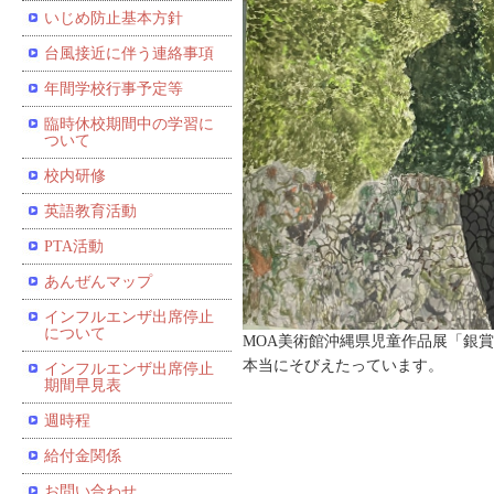
いじめ防止基本方針
台風接近に伴う連絡事項
年間学校行事予定等
臨時休校期間中の学習に
ついて
校内研修
英語教育活動
PTA活動
あんぜんマップ
インフルエンザ出席停止
について
MOA美術館沖縄県児童作品展「銀
本当にそびえたっています。
インフルエンザ出席停止
期間早見表
週時程
給付金関係
お問い合わせ