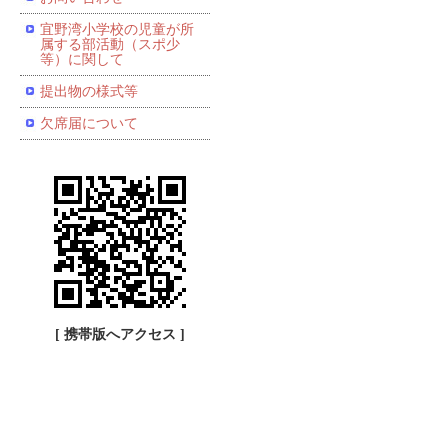
宜野湾小学校の児童が所
属する部活動（スポ少
等）に関して
提出物の様式等
欠席届について
[ 携帯版へアクセス ]