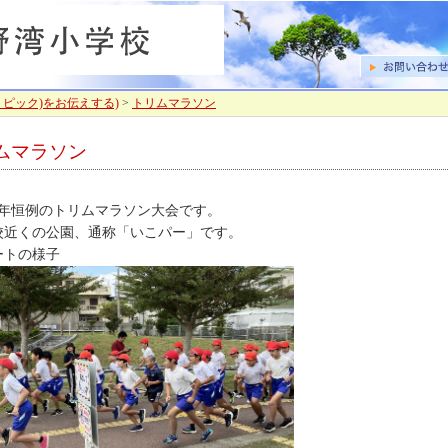
トピック)をお伝えする)
>
トリムマラソン
ムマラソン
毎年恒例のトリムマラソン大会です。
校近くの公園、通称「いこパー」です。
ートの様子