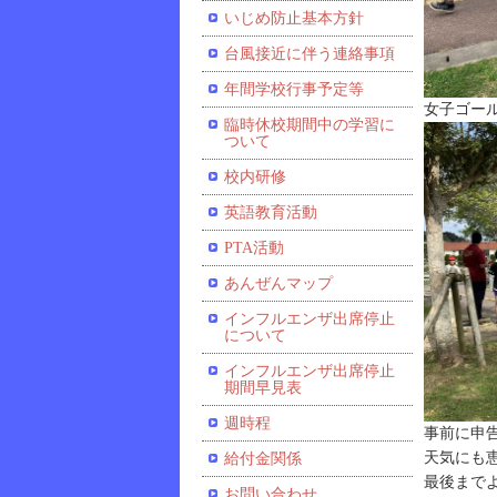
いじめ防止基本方針
台風接近に伴う連絡事項
年間学校行事予定等
女子ゴー
臨時休校期間中の学習に
ついて
校内研修
英語教育活動
PTA活動
あんぜんマップ
インフルエンザ出席停止
について
インフルエンザ出席停止
期間早見表
週時程
事前に申
天気にも
給付金関係
最後まで
お問い合わせ