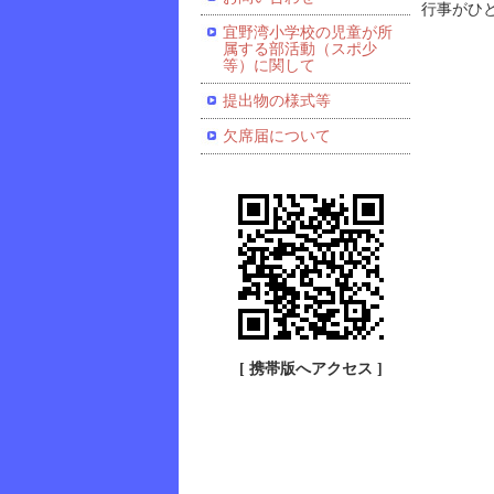
行事がひ
宜野湾小学校の児童が所
属する部活動（スポ少
等）に関して
提出物の様式等
欠席届について
[ 携帯版へアクセス ]