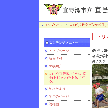
トップページ
>
Gトピ(宜野湾小学校の様子(
トリ
トップページ
6学年は
会場は学
新着情報
男子スタ
学校紹介
Gトピ(宜野湾小学校の様
子(トピック)をお伝えす
る)
学校だより
学年のページ
幼稚園